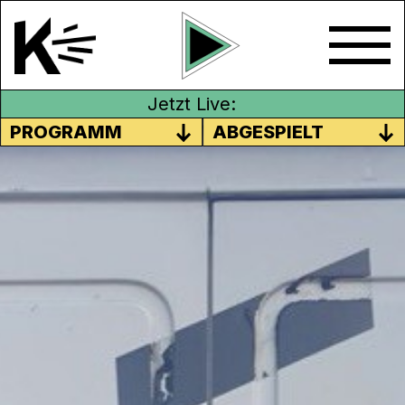
Jetzt Live:
PROGRAMM
ABGESPIELT
IM REICH DER KLÄNGE
Achtung, in dieser Sendung erwarten dich
unterschiedlichste Klänge – quasi eine
Achterbahnfahrt durch verschiedene
Geräuschkulissen!
TörööööZirpZirp
– tierische Töne zum
mitraten bringt dir Daniela. Sie hat sich mit