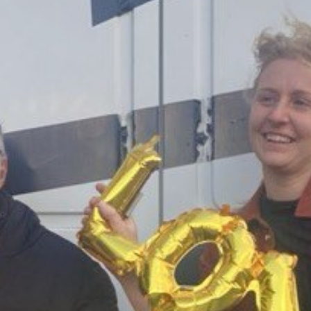
dem Direktor des Knies Kinderzoo Benjamin
Sinniger über die Gefühle der Zootiere
unterhalten.
WhoopWhoopWhoop
–
Whoopi Goldberg ist das Geburtstagskind
des Monats. Anthony erzählt euch vom
Leben und Schaffen der amerikanischen
Schauspielerin.
DuuhDuhhDuhh
– Peter
Maffay ist nicht nur Musiker, sondern auch
Namensvetter des Happy Radio Redaktors
Peter. Welches sein Lieblingssong des
Sängers ist, hörst du in der Rubrik Oldie des
Monats.
BiBiBiberstein
– der Bereichsleiter
der Stiftung Schloss Biberstein war zu Gast
bei Daniela. Er erzählt ihr, wo sein
Lieblingsplatz auf dem Schloss ist.
B
umBumBum
– Annabelle ist ein grosser