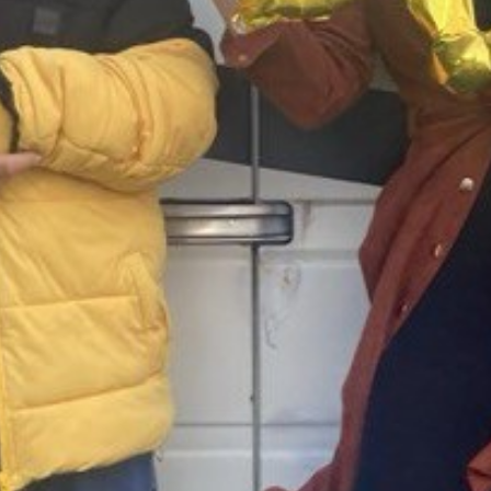
Fan der Basler Herbstmesse. Sie hat viel
über den Grossevent gelesen und erzählt
dir, was sie Spannendes herausgefunden
hat. Viel Spass mit der frischen Portion
Happiness!
Sendung vom 25.11.2023
Moderation: Annabelle Helbling, Anthony
Fiorentini, Daniela Leutenegger, Peter
Estermann & Silvio Rauch
00:00
01:02:10