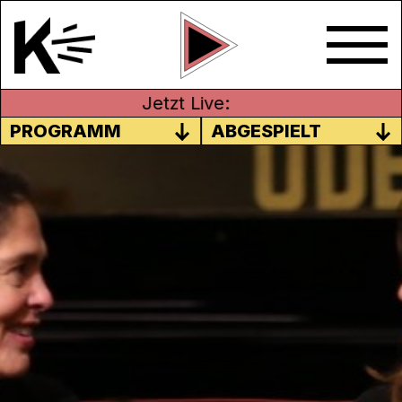
Jetzt Live:
PROGRAMM
ABGESPIELT
SIBYLLE LICHTENSTEIGER –
LEITERIN STAPFERHAUS
LENZBURG
Die prägende Persönlichkeit in dieser
Episode ist Sibylle Lichtensteiger. Im
Gespräch mit Céline Werdelis erzählt die
Leiterin des Stapferhaus Lenzburg, welches