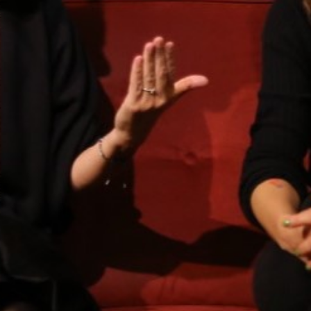
Thema als nächstes behandelt wird und
weshalb die Recherche für eine neue
Ausstellung ein Jahr lang dauert.
Sendung vom 26.11.2023
Moderation: Céline Werdelis
00:00
59:59
PODCAST ABONNIEREN
TuneIn