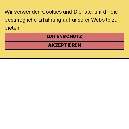
Wir verwenden Cookies und Dienste, um dir die
bestmögliche Erfahrung auf unserer Website zu
bieten.
DATENSCHUTZ
KONTAKT
AKZEPTIEREN
Kanal K
Rohrerstrasse 20
5000 Aarau
Tel.
062 834 90 81
Studio:
062 834 90 80
info@kanalk.ch
Newsletter
Über uns
Empfang
Logo Download