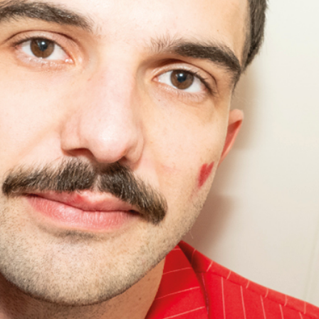
00:00
05:14
PODCAST ABONNIEREN
TuneIn
Details zum Podcast
K-Tracks Magazin