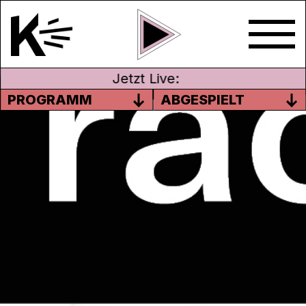
Jetzt Live:
PROGRAMM
ABGESPIELT
M$G
Passen tiefe Bässe und Rap mit Blockflöte
und einer Prise Humor zusammen? Ob ja
oder nein, Jodok und Ramon von
M$G
machen es einfach.
Was auf den ersten Blick eher nach „Spass-
Musik“ wirken kann, beinhaltet aber auch