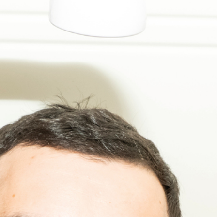
ernste Themen. In den 13 Songs aus ihrem
neuen Album „
Massage
“ rappen und
singen die beiden über Männlichkeit, die
Luzerner Politik oder über die
Schwierigkeit, am Morgen aufzustehen.
Ihnen ist der Spassfaktor bei ihrer Musik
zwar wichtig, sie möchten aber auch nicht
darauf reduziert werden. Ihre Musik ist
mehr als nur Spass.
Sendung vom Dezember 2023
Redaktion und Moderation: Flo Jufer