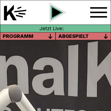
Jetzt Live:
PROGRAMM
ABGESPIELT
NEUJAHRSGESCHICHTEN VON
REGINA WURSTER
Regina Wurster ist Sprecherin,
Theaterpädagogin und Trauerrednerin, und
hat für dich eine spezielle Neujahrssendung
bereit. Seit 1996 schreibt Regina kurze
Neujahrsgeschichten und schickt sie an ihre