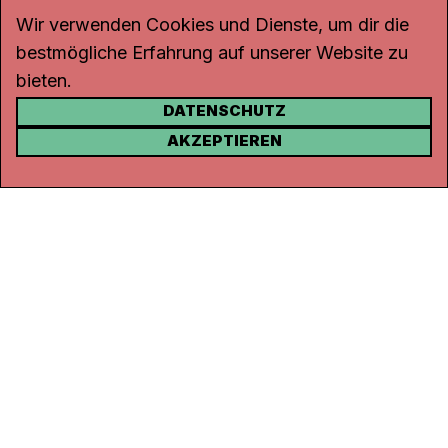
Wir verwenden Cookies und Dienste, um dir die
bestmögliche Erfahrung auf unserer Website zu
bieten.
DATENSCHUTZ
KONTAKT
AKZEPTIEREN
Kanal K
Rohrerstrasse 20
5000 Aarau
Tel.
062 834 90 81
Studio:
062 834 90 80
info@kanalk.ch
Newsletter
Über uns
Empfang
Logo Download