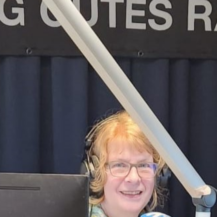
Freund*innen. Und nun schickt sie eine
Auswahl davon durch den Äther zu dir.
Natürlich mit zu den Geschichten
passender Musik.
Sendung vom 02.01.2024
Moderation: Regina Wurster
00:00
56:19
Details zum Podcast
Gasthörspiele und
Gastpodcasts