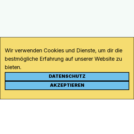
Wir verwenden Cookies und Dienste, um dir die
bestmögliche Erfahrung auf unserer Website zu
bieten.
DATENSCHUTZ
KONTAKT
AKZEPTIEREN
Kanal K
Rohrerstrasse 20
5000 Aarau
Tel.
062 834 90 81
Studio:
062 834 90 80