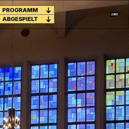
PROGRAMM
ABGESPIELT