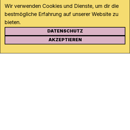
Wir verwenden Cookies und Dienste, um dir die
bestmögliche Erfahrung auf unserer Website zu
bieten.
DATENSCHUTZ
KONTAKT
AKZEPTIEREN
Kanal K
Rohrerstrasse 20
5000 Aarau
Tel.
062 834 90 81
Studio:
062 834 90 80
info@kanalk.ch
Newsletter
Über uns
Empfang
Logo Download