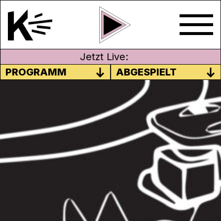
Jetzt Live:
PROGRAMM
ABGESPIELT
APRIL 2024
Es zwickt und kitzelt, ist manchmal leicht
aufdringlich und doch irgendwie antörnend
und erfrischend: Chratzspur schafft Platz
für kritische Kunst aus dem Untergrund. Ob
wütende Schreie nach einer besseren Welt
oder anklagende Töne aus der
Nachbarschaft, Chratzspur bringt dein Ohr