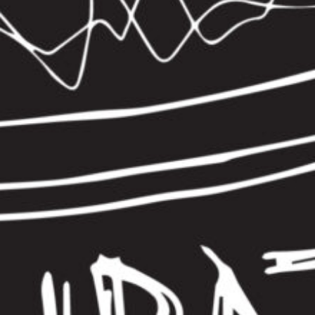
ab dem ersten Rauschen zum Pochen.
Sendung vom 21.04.2024
Moderation und Redaktion: Chratzspur-
Crew
00:00
57:50
PODCAST ABONNIEREN
Details zum Podcast
Chratzspur