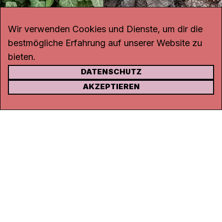
Wir verwenden Cookies und Dienste, um dir die
bestmögliche Erfahrung auf unserer Website zu
bieten.
DATENSCHUTZ
KONTAKT
AKZEPTIEREN
Kanal K
Rohrerstrasse 20
5000 Aarau
Tel.
062 834 90 81
Studio:
062 834 90 80
info@kanalk.ch
Newsletter
Über uns
Empfang