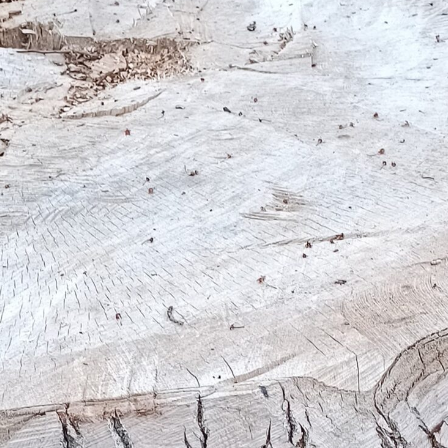
abgschnittne Baum und de verschlagne
Stimm z’tue hätt, das ghörsch i dere
Episode.
Sendung vom 20.05.2024
Moderation und Redaktion: Martin
Bachmann
00:00
59:59
PODCAST ABONNIEREN
TuneIn