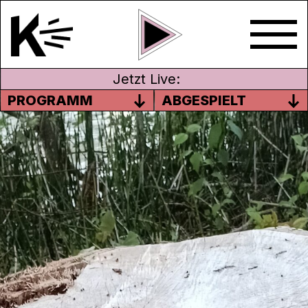
Jetzt Live:
PROGRAMM
ABGESPIELT
#30 DE ABGSCHNITTNIG
BAUM
Willkomme im Momänt, wo ganz oft
andersch isch, als dass mir in vorgsellt
händ. Und jetzt bisch enttüscht, villicht
verruckt oder truurig. Isch das dänn au
s’Glück und d’Liebi? Was das alles mit eme