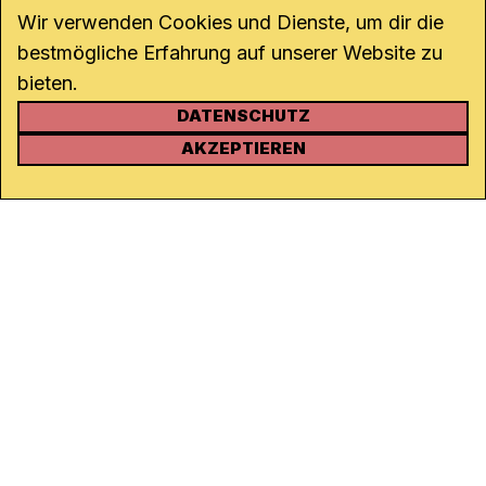
Wir verwenden Cookies und Dienste, um dir die
bestmögliche Erfahrung auf unserer Website zu
bieten.
DATENSCHUTZ
KONTAKT
AKZEPTIEREN
Kanal K
Rohrerstrasse 20
5000 Aarau
Tel.
062 834 90 81
Studio:
062 834 90 80
info@kanalk.ch
Newsletter
Über uns
Empfang
Logo Download