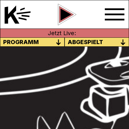
Jetzt Live:
PROGRAMM
ABGESPIELT
JUNI 2024
Es zwickt und kitzelt, ist manchmal leicht
aufdringlich und doch irgendwie antörnend
und erfrischend: Chratzspur schafft Platz
für kritische Kunst aus dem Untergrund. Ob
wütende Schreie nach einer besseren Welt
oder anklagende Töne aus der
Nachbarschaft, Chratzspur bringt dein Ohr