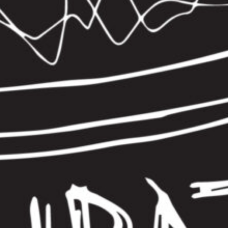
ab dem ersten Rauschen zum Pochen.
Sendung vom 16.06.2024
Moderation und Redaktion: Chratzspur-
Crew
00:00
01:00:05
PODCAST ABONNIEREN
Details zum Podcast
Chratzspur