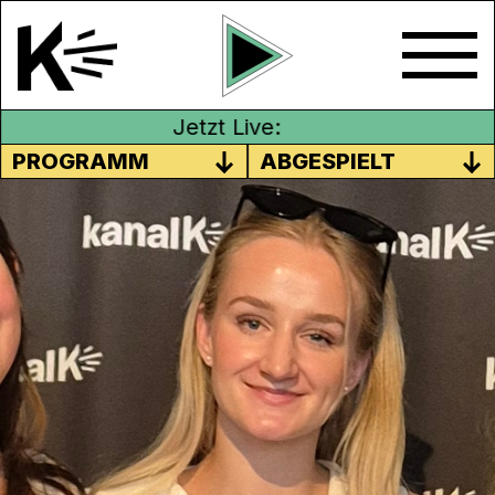
Jetzt Live:
PROGRAMM
ABGESPIELT
ONLINE-DATING OHNE SWIPEN
Viele kennen es – das ewige Swipen auf
Online-Dating-Apps wie Tinder oder
Bumble. Das kann ermüdend sein, einige
sehen es sogar als grosse
Zeitverschwendung. Vor allem, wenn die
Konversation im Chat nach einem
sogenannten „Match“ nur sehr stockend