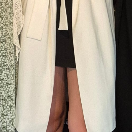
Umfeld immer wieder die Frustration
gesehen hat, die Dating-Apps auslösen
können.
Sendung vom 25.07.2024
Moderation und Redaktion: Jasmin Rihner
und Julia Anliker
00:00
54:45
PODCAST ABONNIEREN