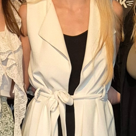
vorangeht und ein Treffen im echten Leben
noch weit in der Ferne liegt. Oder aber,
man trifft sich und merkt in den ersten fünf
Minuten, dass es eben doch nicht „matcht“
und man lieber gleich wieder nachhause
gehen möchte. Meistens bleibt man dann
trotzdem, aus Anstand.
Die Dating-Plattform
noii
hat es sich zum
Ziel gesetzt, einige dieser Probleme im
heutigen Online-Dating anzugehen. Bei noii
lernen sich Menschen direkt über Video-
Dates kennen. Sie werden durch einen
Algorithmus mit Personen gematcht, die
ähnliche Interessen haben. Laura Matter
hatte diese Idee, weil auch sie in ihrem