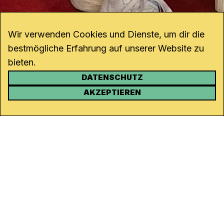
Wir verwenden Cookies und Dienste, um dir die
bestmögliche Erfahrung auf unserer Website zu
bieten.
DATENSCHUTZ
KONTAKT
AKZEPTIEREN
Kanal K
Rohrerstrasse 20
5000 Aarau
Tel.
062 834 90 81
Studio:
062 834 90 80
info@kanalk.ch
Newsletter
Über uns
Empfang