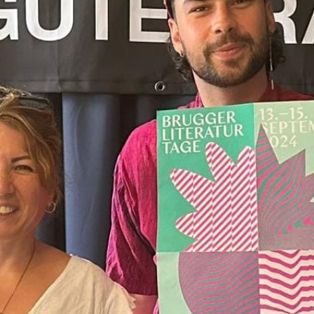
Gespräch mit Gast Marc Niedermann, der
an der Organisation der Brugger
Literaturtage beteiligt ist.
Sendung vom 14.08.2024
Moderation und Redaktion: Sybille
Lehmann
00:00
01:01:39
PODCAST ABONNIEREN