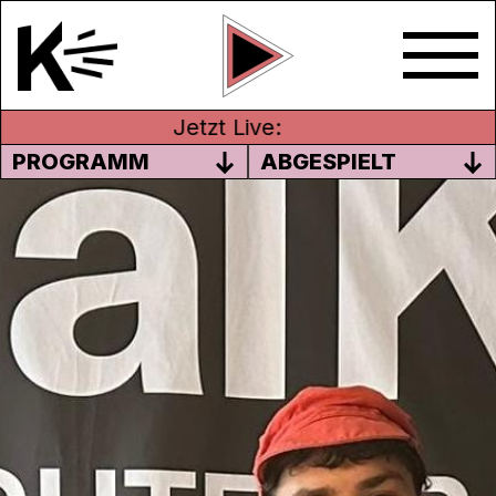
Jetzt Live:
PROGRAMM
ABGESPIELT
BRUGGER LITERATURTAGE MIT
MARC NIEDERMANN
(DEUTSCH)
Vom 13. bis 15. September 2024 finden die
40.
Brugger Literaturtage
statt. Warum es
sich lohnt, dahin zu kommen, und um
weitere wichtige Themen geht es im