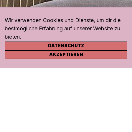
Wir verwenden Cookies und Dienste, um dir die
bestmögliche Erfahrung auf unserer Website zu
bieten.
DATENSCHUTZ
KONTAKT
AKZEPTIEREN
Kanal K
Rohrerstrasse 20
5000 Aarau
Tel.
062 834 90 81
Studio:
062 834 90 80
info@kanalk.ch
Newsletter
Über uns
Empfang