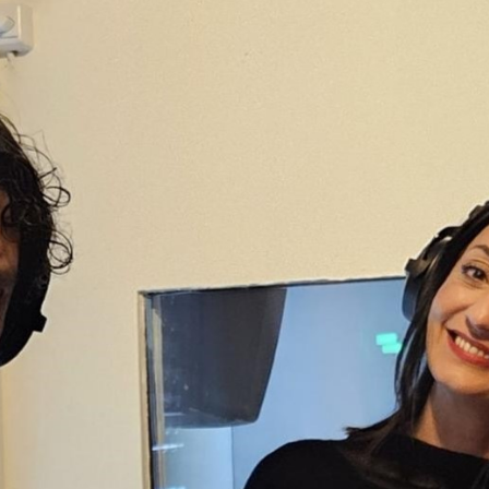
Geburtstag feiert, widmet Koisyn ihre
Oktober-Sendung dem Thema Radio. Dabei
führt sie einen Talk mit zwei
Radiomenschen: Nurten Şimşek ist
langjährige Sendungsmacherin bei Kanal K
und zwar als Teil vom türkischen Radioteam
Radyo ATA
. Peter Walt ist schon seit 1987 in
der Radioszene unterwegs, hat bei
mehreren Radiostationen und u.a. bei DRS
3/SRF 3 moderiert, und ist weiterhin als
Radiojournalist, Radiomoderator, Podast-
Produzent und Ausbildner für angehende
Radiojournalist*innen tätig.
Sendung vom 25.10.2024
Moderation und Redaktion: Koisyn