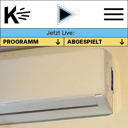
Jetzt Live:
PROGRAMM
ABGESPIELT
#16 DER RADIOMENSCH
Manchmal wird das Radio auch als
Nebenbei-Medium bezeichnet. Für viele ist
es aber viel mehr. Es kann den
Musikgeschmack prägen und ganze
Lebensläufe von uns beeinflussen.
Da das Radio am 29. Oktober seinen 100.