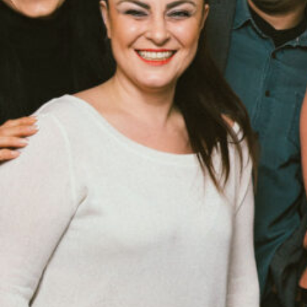
Moderation und Redaktion: Gül
00:00
PODCAST ABONNIEREN
Tun
Details zum Podcast
Radyo AT