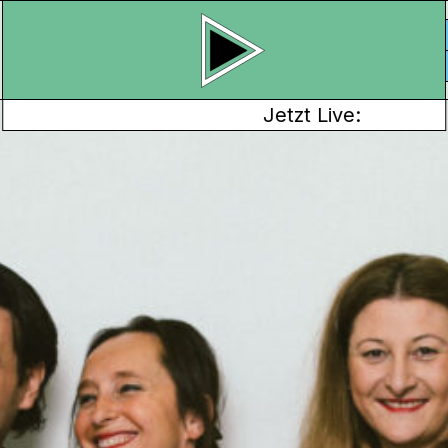
Jetzt Live:
DIKALISLAMISIERUNG DES IRANS U
ser Sendung den
tzten Schah-Regimes
hre Gründe, warum das
ert.