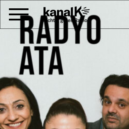
MIT GÜL KOCHER – RA
DER TÜRKEI
Gül Kocher thematisiert in die
Prozess des Umsturzes des le
im Iran. Zudem erläutert sie i
Mullah-Regime das Land domini
Sendung vom 08.11.2024