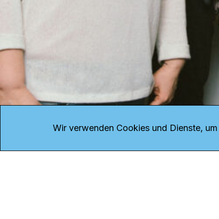
KONTAKT
Kanal K
Übe
Rohrerstrasse 20
Emp
Wir verwenden Cookies und Dienste, um d
5000 Aarau
Log
Net
Tel.
062 834 90 81
Par
Studio:
062 834 90 80
Omb
info@kanalk.ch
Dat
Newsletter
Imp