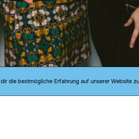
r uns
fang
ir die bestmögliche Erfahrung auf unserer Website zu
o Download
iquette
tner
udsstelle
enschutz
ressum