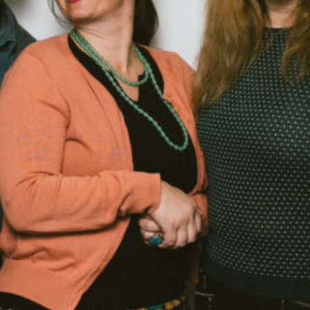
 Kocher
59:02
eIn
A