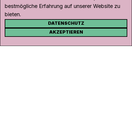
bestmögliche Erfahrung auf unserer Website zu
bieten.
DATENSCHUTZ
KONTAKT
AKZEPTIEREN
Kanal K
Rohrerstrasse 20
5000 Aarau
Tel.
062 834 90 81
Studio:
062 834 90 80
info@kanalk.ch
Newsletter
Über uns
Empfang
Logo Download
Netiquette
Partner