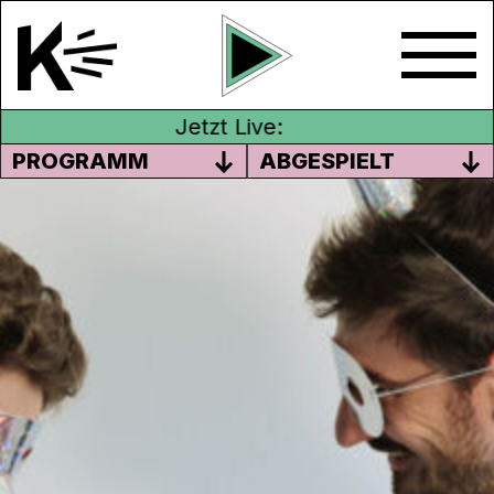
Jetzt Live:
PROGRAMM
ABGESPIELT
MIT SCHWUNG OHNE ANLAUF
Mann mit Lauch, Zug mit Goal, Model mit
Rollator, Schnäppli mit Schlauch – die
Novemberausgabe vom Frappé entzückt
mit ungleichen und doch elektrisierenden
Paaren. Damit es richtig spritzt: Hauptsache
Schneidersitz. Dazu gibts den Urnencheck,
politisch wie friedhöflich.