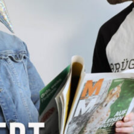
Sendung vom 10.11.2024
Moderation und Redaktion: Reni & Sveni
00:00
59:10
PODCAST ABONNIEREN
TuneIn
Details zum Podcast
Frappé - iischalt
(ab)serviert