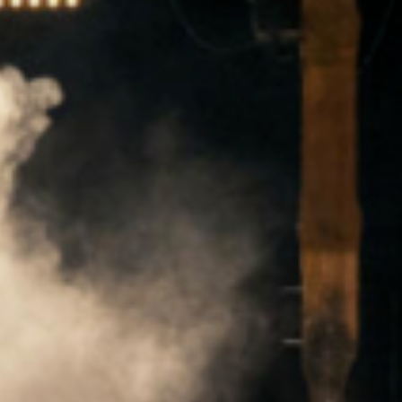
kongolesische, Stimmen in unser Leben
hier in der Schweiz einzubeziehen. Mit
ihren Projekten eröffnen sie einen
interkontinentalen Dialog.
Das Besondere an „Ecosystem“ ist, dass die
Musiker*innen auf der Bühne von
Musiker*innen aus der Mbuti-Gemeinschaft
begleitet werden. Doch wie machen sie
das? Die Group50:50-Crew ist in das
Kongobecken gereist und hat Videos vom
traditionellen Instrumentenspiel gemacht
und diese Aufnahmen werden hinter die
Live-Musiker*innen gebeamt. Mit der Musik
und dem Bühnenbild sprechen Eva-Maria
Bertschy und Kojack Kossakamvwe über
den Klimawandel in Form von Musik. Im