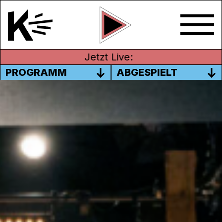
Jetzt Live:
PROGRAMM
ABGESPIELT
GROUP 50:50 PRÄSENTIERT:
„ECOSYSTEM“
Am 20. und 21. November erwartet uns ein
neues Musiktheater, das von der
Group50:50
zusammengestellt wurde.
Dieses Künstler*innenkollektiv hat sich zum
Ziel gesetzt, afrikanische, insbesondere