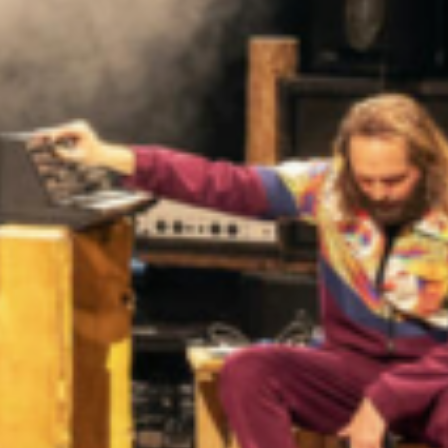
Gespräch erzählten sie mehr über die
Umsetzung, Bedeutung und kongolesische
Musik im Allgemeinen.
Sendung vom 15.11.2024
Moderation & Redaktion: Lily Redman
Bild:
Bühne Aarau
00:00
04:51
Details zum Podcast
K wie Kultur