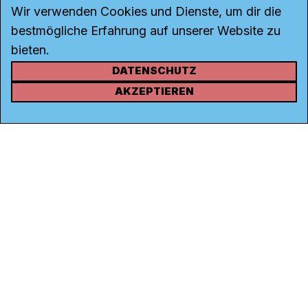
Wir verwenden Cookies und Dienste, um dir die
bestmögliche Erfahrung auf unserer Website zu
bieten.
DATENSCHUTZ
KONTAKT
AKZEPTIEREN
Kanal K
Rohrerstrasse 20
5000 Aarau
Tel.
062 834 90 81
Studio:
062 834 90 80
info@kanalk.ch
Newsletter
Über uns
Empfang
Logo Download
Netiquette