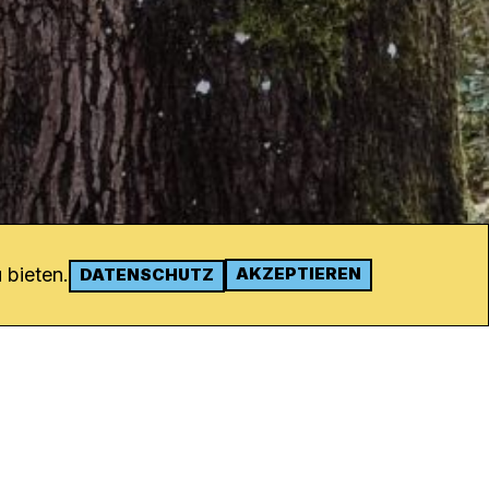
 bieten.
AKZEPTIEREN
DATENSCHUTZ