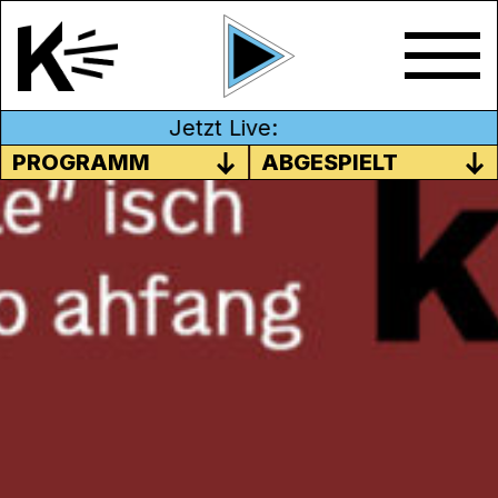
Jetzt Live:
PROGRAMM
ABGESPIELT
KRISE – FAMILIENKRISE: IST
BLUT DICKER ALS WASSER?
Die Kernfamilie besteht aus Eltern und
Kindern, doch Konflikte können durch
unausgesprochene Erwartungen,
Werteunterschiede oder belastende
Ereignisse entstehen. Manchmal führt das