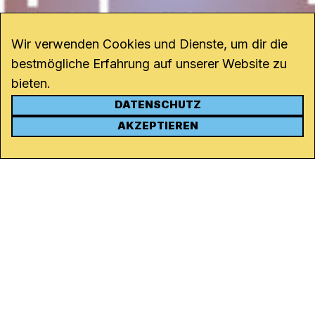
Wir verwenden Cookies und Dienste, um dir die
bestmögliche Erfahrung auf unserer Website zu
bieten.
DATENSCHUTZ
KONTAKT
AKZEPTIEREN
Kanal K
Rohrerstrasse 20
5000 Aarau
Tel.
062 834 90 81
Studio:
062 834 90 80
info@kanalk.ch
Newsletter
Über uns
Empfang