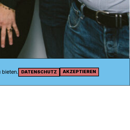
 bieten.
AKZEPTIEREN
DATENSCHUTZ