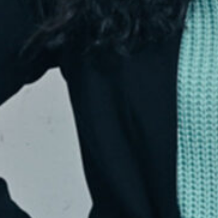
Moderation und Redaktion: Cheija Abdalahe
00:00
01:00:06
PODCAST ABONNIEREN
TuneIn
Details zum Podcast
The Bridge