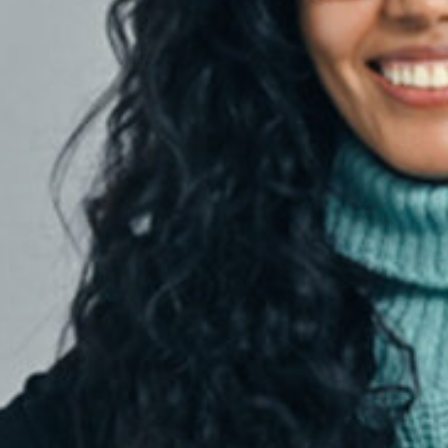
The Podcast every woman with Gestational
Diabetes should listen to.
Women go through a lot during pregnancy,
and the most challenging things happen
when a woman is diagnosed with
Gestational Diabetes. What is it all about?
What effects does it have on the woman
and the baby? How can she have a better
control over it? These and much more
questions will be answered by our guest,
Dr. med. Anne Katrin Borm (LÄ
Endokrinologie, Diabetologie und
Metabolismus),
Kantonsspital Aarau
.
Sendung vom 03.02.2025