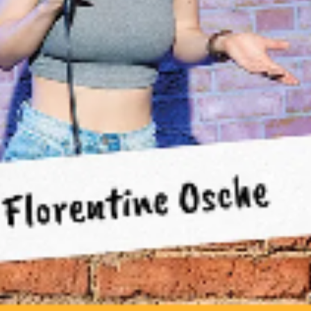
Moderation: Charly Ruff
Redaktion: Dilaksheka Yogarajah
00:00
04:13
Details zum Podcast
K wie Kultur