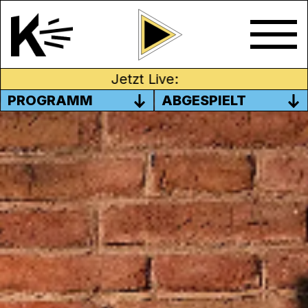
Jetzt Live:
PROGRAMM
ABGESPIELT
COMEDY NIGHT IN
AESCHBACHHALLE
Es gibt nichts Schöneres, als einen
Samstagabend mit den engsten
Freund*innen oder der Familie zu
verbringen. Lachen, Spaß haben und den
Alltag hinter sich lassen – das ist der wahre