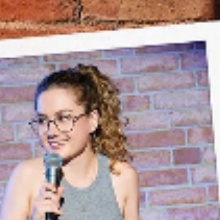
Luxus.
Die Comedy Night in der Aeschbachhalle
soll genau diesen Luxus bieten. Valon Qelaj,
der Comedian und Veranstalter des Events,
erklärt, weshalb diese Veranstaltung der
perfekte Ort ist, um gemeinsam Zeit zu
verbringen und dem Stress zu entkommen.
Er spricht auch über die Künstler*innen, die
bei seinen Veranstaltungen auftreten, und
betont deren Authentizität und Originalität.
Qelaj hebt hervor, dass eine Live-Show ein
einzigartiges Erlebnis bietet, das durch das
gemeinsame Lachen und die spontane
Atmosphäre entsteht.
Sendung vom 20.03.2025