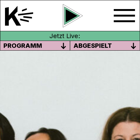
Jetzt Live:
PROGRAMM
ABGESPIELT
MIT JASMIN GÜLENER –
DEMOKRATIE-RÜCKBLICK
In dieser Episode macht Jasmin Gülener
eine Analyse der Demokratie. Von der
Schweiz in die Welt – ein Reise durch und
zur Demokratie.
Sendung vom 21.03.2025