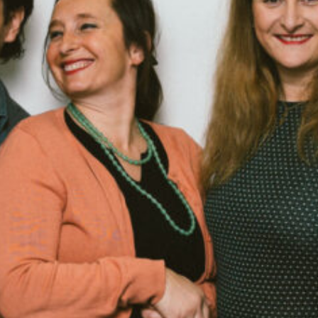
Moderation und Redaktion: Jasmin Gülener
00:00
57:18
PODCAST ABONNIEREN
TuneIn
Details zum Podcast
Radyo ATA