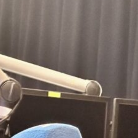
Regierung und den Kurden, sowie die
Newroz-Feierlichkeiten. Die Diskussionen
werden von schönen kurdischen Liedern
begleitet.
Sendung vom 24.03.2025
Moderation und Redaktion: Idris Sayılgan
00:00
59:54
Details zum Podcast
Dengê Kurdistan