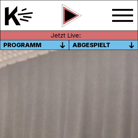
Jetzt Live:
PROGRAMM
ABGESPIELT
#15 NEWROZ, DER KURDISCHE
NATIONALFEIERTAG
In dieser Sendung begrüsst Idris Sayilgan
die ehemalige kurdische Parlamentarierin
Dilan Dirayet Taşdemir im Studio. Themen
der Sendung sind die laufenden
Friedengespräche zwischen der türkischen