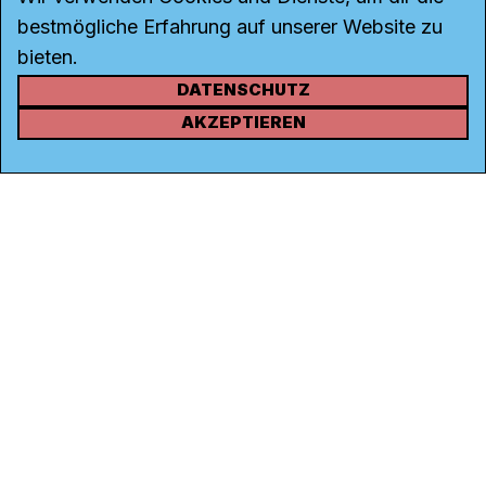
bestmögliche Erfahrung auf unserer Website zu
bieten.
DATENSCHUTZ
KONTAKT
AKZEPTIEREN
Kanal K
Rohrerstrasse 20
5000 Aarau
Tel.
062 834 90 81
Studio:
062 834 90 80
info@kanalk.ch
Newsletter
Über uns
Empfang
Logo Download
Netiquette