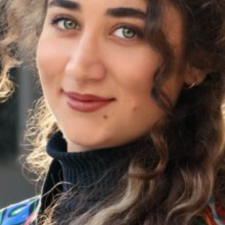
Sendung vom 26.03.2025
Moderation: Aynur Özgün
00:00
42:40
PODCAST ABONNIEREN
Details zum Podcast
Nosotras Radio