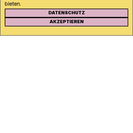
bieten.
DATENSCHUTZ
KONTAKT
AKZEPTIEREN
Kanal K
Rohrerstrasse 20
5000 Aarau
Tel.
062 834 90 81
Studio:
062 834 90 80
info@kanalk.ch
Newsletter
Über uns
Empfang
Logo Download
Netiquette
Partner
Ombudsstelle