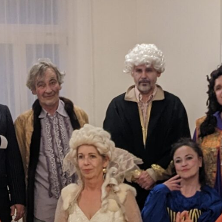
andere Berufstätige aus der
Theaterbranche hinzugezogen. Im
Mittelpunkt des Vereins
Landschaftstheater
Lenzburg
steht die Liebe zum Theater, die
mit so vielen Menschen wie möglich geteilt
werden soll und die Ambition alle drei Jahre
grosse Produktionen an einem
ungewöhnlichen Ort veranstalten zu
können.
Sendung vom 02.05.2025
Moderation: Joana Stadler
Redaktion: Charly Ruff