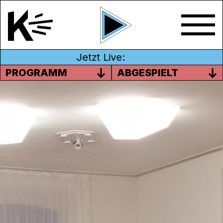
Jetzt Live:
PROGRAMM
ABGESPIELT
LANDSCHAFTSTHEATER
LENZBURG
Die Leidenschaft fürs Theater lässt sich in
jedem Alter gut ausleben. Erfahrung oder
Vorkenntnisse sollen der Begeisterung
niemals im Weg stehen, dafür werden
theaterpädagogische Fachkräfte oder