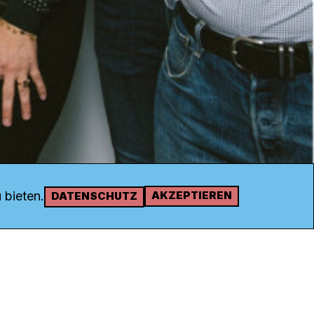
 bieten.
AKZEPTIEREN
DATENSCHUTZ