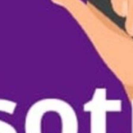
Vergangenheit bis zur Gegenwart» mit Gast
Mereme Budak, Moderation Aynur Özgün
2. Teil: „Die Rolle der Frauen in der Medien“
mit Gast Maria Hanna, Moderation Aynur
Özgün
3. Teil: „Schwierigkeiten für Frauen bei der
Wahrnehmung ihrer Aufgaben im Beruf und
zu Hause“ mit Gast Ronak Sobo,
Moderation Aynur Özgün
4. Teil: „Der 8. März und die Rolle der Frau
in den Medien“ mit Gast Renya Maliki,
Moderation Aynur Özgün
Sendung vom 30.04.2025