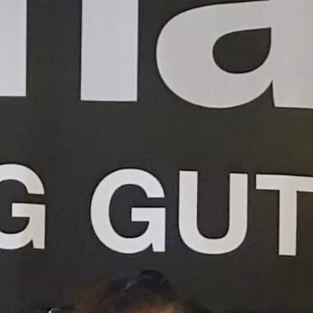
(sexualisierter und psychischer) Gewalt und
ihre achtjährige arrangierte Ehe in
Mazedonien.
Der Wunsch nach Freiheit, Emanzipation
und Gleichberechtigung war gross bei
Esmeralda Hoti. Den definitiven Entscheid
„jetzt ist genug“ fasste sie unter anderem
auch, um ihrem Sohn ein anderes Leben
und andere männliche Vorbilder zu zeigen.
Sendung vom 14.05.2025
Moderation: Ligia Vogt
Technik: Alexandra Frey