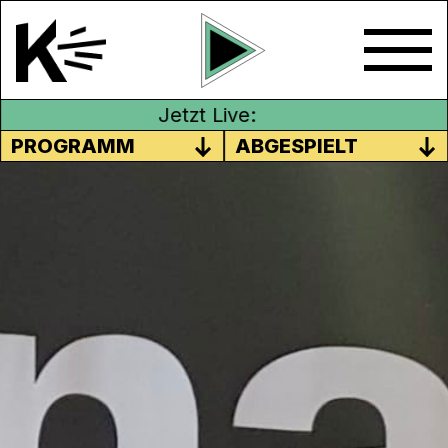
Jetzt Live:
PROGRAMM
ABGESPIELT
EIN BEISPIEL FÜR WURZELN
UND INTEGRATION MIT
ESMERALDA HOTI
Esmeralda Hoti erzählt in dieser Folge über
ihre Migrationsgeschichte aus Albanien in
die Schweiz. Sie erzählt über ihr Leben in
Albanien, über ihre Erfahrungen mit