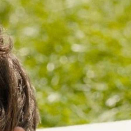
durch Italien mit dem Wunsch den Sommer
zu spüren. Ein Kurzfilm über Freundschaft,
der Intimität zulässt, ohne Grenzen zu
setzen.
Sedonja Moll
spricht über die
zentralen Themen und was euch erwarten
wird! Spenden fürs Projekt könnt ihr
hier
!
Sendung vom 27.06.2025
Moderation & Redaktion: Gianluca Kern
00:00
05:55