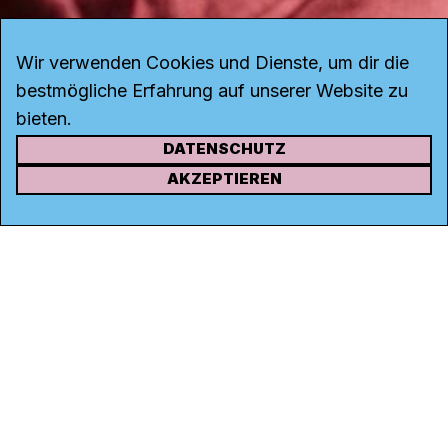
Wir verwenden Cookies und Dienste, um dir die
bestmögliche Erfahrung auf unserer Website zu
bieten.
DATENSCHUTZ
KONTAKT
AKZEPTIEREN
Kanal K
Rohrerstrasse 20
5000 Aarau
Tel.
062 834 90 81
Studio:
062 834 90 80
info@kanalk.ch
Newsletter
Über uns
Empfang