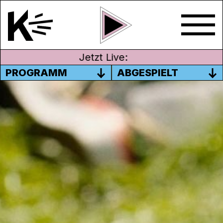
Jetzt Live:
PROGRAMM
ABGESPIELT
UMGEKEHRT
Kulturdünger
unterstützt seit 1989 junge
und kreative Kulturschaffende aus dem
Aargau. Hast auch du ein Herzensprojekt,
aber nicht die finanziellen Mittel
dafür?
Kulturdünger
hilft dir gerne weiter!
Umgekehrt – Vier junge Männern reisen