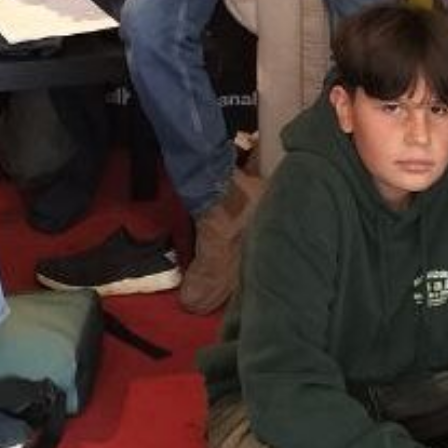
einem Mikrofon auf die Jagd nach
passenden Geräuschen gegangen. Viel
Spass beim Anhören der entstandenen
Sendung!
Sendung vom 21.10.2025
Moderation: Schüler*innen der
Primarschule Zofingen
00:00
51:05
Details zum Podcast
Vom Bilderbuch zum