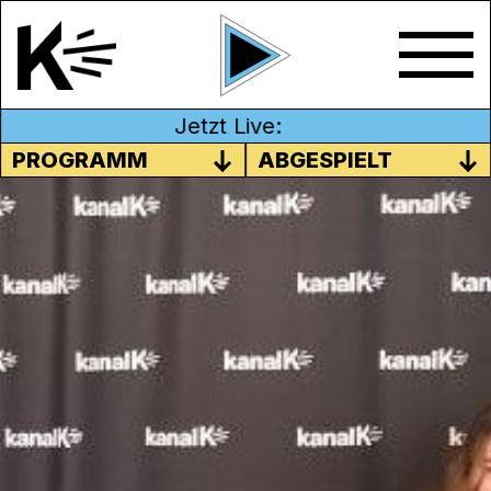
Jetzt Live:
PROGRAMM
ABGESPIELT
PRIMARSCHULE ZOFINGEN
Im Herbst 2025 entstand in der
Projektwoche der Primarschule Zofingen
die Radiosendung «Kreativwelle» mit vier
selbstgemachten Hörspielen. Als Vorlage
für die Hörspiele diente jeweils ein
Bilderbuch. Die Skripte wurden von den
Kindern mit viel Fantasie umgesetzt und