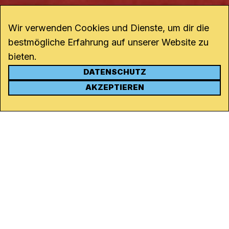
Wir verwenden Cookies und Dienste, um dir die
bestmögliche Erfahrung auf unserer Website zu
bieten.
DATENSCHUTZ
KONTAKT
AKZEPTIEREN
Kanal K
Rohrerstrasse 20
5000 Aarau
Tel.
062 834 90 81
Studio:
062 834 90 80
info@kanalk.ch
Newsletter
Über uns
Empfang