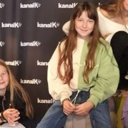
abgewandelt.
Entstanden sind eigene Versionen von
«Oma zu verkaufen» von Martin Baltscheit
und Thomas Wellmann (Kibitz Verlag), «Ei,
Ei, Ei! Die Maus hilft aus» von Lorenz Pauli
und Kathrin Schärer (Atlantis Verlag), «Die
grossen Spiele im Zoo» von Sophie
Schönwald und Günther Jakobs (Baumhaus
Verlag) und «Hallo, liebe Erde» von Isabel
Otter und Clara Anganuzzi (Annette Betz im
Ueberreuter Verlag).
Nachdem die Skripte fertig geschrieben
waren, haben die Kinder fleissig ihre Texte
geübt, Musik ausgewählt und sind mit