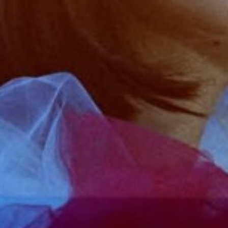
Bildcredits: Gundula Blumi
00:00
08:10
Details zum Podcast
K wie Kultur