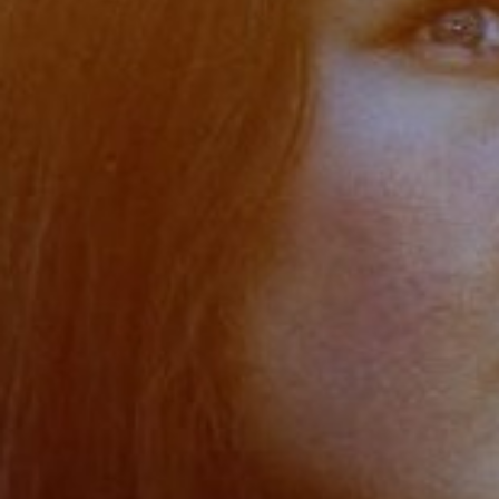
veröffentlichten Song „Running“ verarbeitet
sie sehr persönliche Erfahrungen und
innere Konflikte.
Mit träumerischen Klängen, sphärischen
Elementen und poetischen Texten
verbindet Mira Lora Natur, Emotionen und
Existenz zu ihrem eigenen Sound, den sie
selbst als
existential earth pop
beschreibt.
Was sie zu
„Running“
inspiriert hat, welche
Bedeutung das Loslassen für sie hat und
warum Musik machen für sie etwas
Heilendes ist, erfährst du in diesem Beitrag.
Sendung vom 19.12.2025
Redaktion: Zoë Zulauf
Moderation: Anna Popp