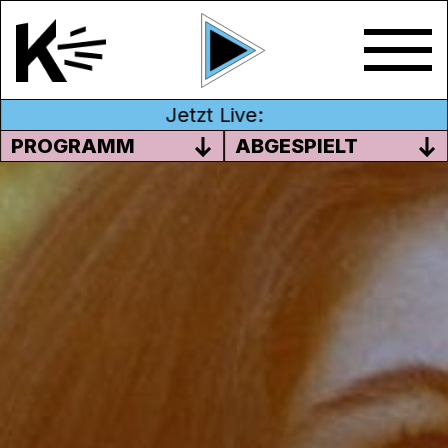
Jetzt Live:
PROGRAMM
ABGESPIELT
«RUNNING» – NEUE SINGLE
VON MIRA LORA
Die Frage nach dem eigenen Platz im
Leben beschäftigt viele Menschen.
Auch die Basler Musikerin
Mira Lora
begibt
sich auf diese Suche und zwar mitten im
Wald. In ihrem Ende November