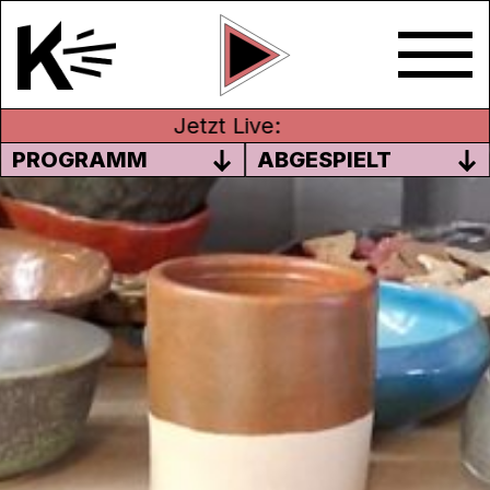
Jetzt Live:
PROGRAMM
ABGESPIELT
TÖPFERN IN DER
FREIZEITWERKSTATT AARAU
In der
offenen Keramikwerkstatt der
Freizeitwerkstatt Aarau
entstehen keine
vorgegebenen Werke, sondern eigene
Ideen aus Ton. Nach Anmeldung arbeiten
die Teilnehmenden selbstständig und