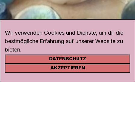
Wir verwenden Cookies und Dienste, um dir die
bestmögliche Erfahrung auf unserer Website zu
bieten.
DATENSCHUTZ
KONTAKT
AKZEPTIEREN
Kanal K
Rohrerstrasse 20
5000 Aarau
Tel.
062 834 90 81
Studio:
062 834 90 80
info@kanalk.ch
Newsletter