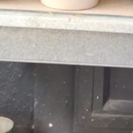
werden dabei von einer Keramikerin
begleitet.
Wir haben die Werkstatt besucht und uns
selbst an der Arbeit mit Ton versucht. In
diesem Beitrag fragen wir uns, warum die
Arbeit mit Ton bis heute so viele Menschen
begeistert.
Sendung vom 30.01.2026
Moderation: Jil-Vivien Harta
Redaktion: Zoë Zulauf