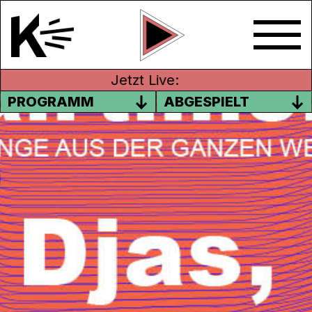
Jetzt Live:
PROGRAMM
ABGESPIELT
#04 THE NEW CAPE TOWN
BALLROOM SCENE AUS
KAPSTADT
Airtime! Episode 4 mit der Ballroom Szene
aus Capetown
In dieser Ausgabe von Airtime schauen wir