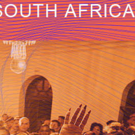
uns die Ballroom Szene in Capetown etwas
genauer an. Wir hören verschiedene
Stimmen und Geschichten und tauchen ein
in die Welt der farbenfrohen queeren
Szene.
28. Juni 2022
Moderation & Produktion: Danielle Bürgin
(
Radio X Basel
)
airtime! wurde initiert von
artlink
und dem
Südkulturfonds
und wird freundlich
unterstützt
durch die
Stiftung Radio und Kultur Schweiz
und
Swissperform
.