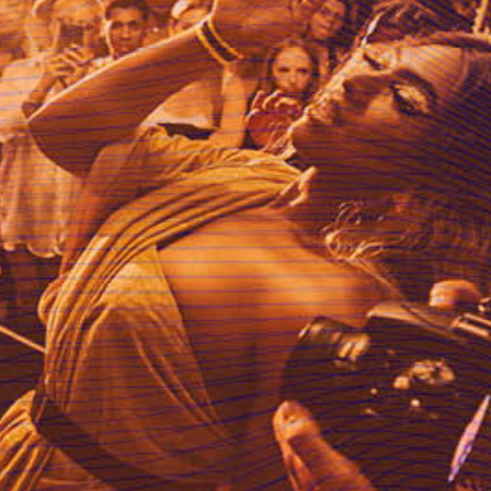
00:00
01:00:00
PODCAST ABONNIEREN
TuneIn
Details zum Podcast
Airtime! Klänge aus
der ganzen Welt