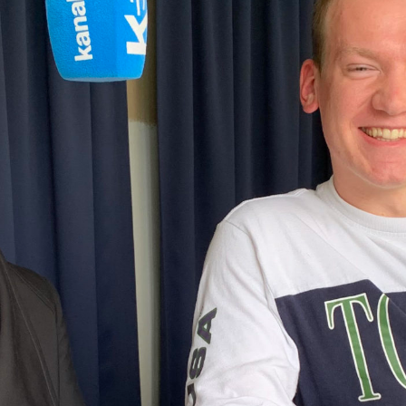
Über 80 Akkordeonisten und
Akkordeonistinnen aus der Welt messen
sich mit dem «traditionellen Instrument»,
das aber durch die Präsidentin des
Dachverbands der Akkordeonszene
Yvonne Glur
und die Teilnehmer*innen in
einem neuen und modernen Licht
präsentiert wird.
Datum: 06. Oktober 2022
Redaktion: Christian Steitz