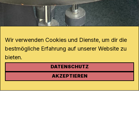
Wir verwenden Cookies und Dienste, um dir die
bestmögliche Erfahrung auf unserer Website zu
bieten.
DATENSCHUTZ
KONTAKT
AKZEPTIEREN
Kanal K
Rohrerstrasse 20
5000 Aarau
Tel.
062 834 90 81
Studio:
062 834 90 80
info@kanalk.ch