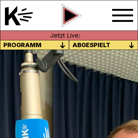
Jetzt Live:
PROGRAMM
ABGESPIELT
AKKORDEON
WELTMEISTERSCHAFTEN
«COUPE MONDIALE» IN
ZOFINGEN
Die Schweiz ist Gastgeberland, für den
«
Coupe Mondiale
», die Akkordeon
Weltmeisterschaften 2022 in Zofingen.