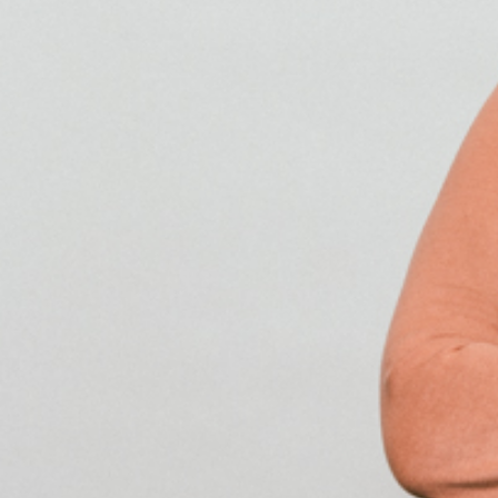
Weitere Sichtweisen aus dem Bl
hörst du im Gespräch zwischen 
Sendung vom 29.05.2026
Moderation und Redaktion: Gül
00:00
PODCAST ABONNIEREN
Tun
Details zum Podcast
Radyo AT