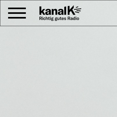
MIT GÜL KOCHER – DI
In dieser Folge spricht Gül Koch
über die ersten Eindrücke von T
Schweiz. Die ersten Eindrücke 
seiner Meinung nach im Gross
ähnlich: Die Schweiz sei ein L
Natur, aber sie übertreffe alle
ihrer Strenge.