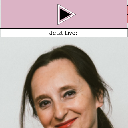
Jetzt Live:
E SCHWEIZ AUS DER SICHT EINES T
er mit Baris Çelik
ourist*innen in der
von Tourist*innen sind
en und Ganzen
and mit wunderschöner
 anderen Länder mit