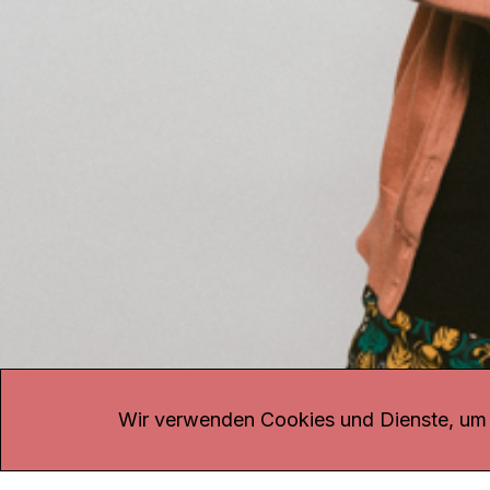
KONTAKT
Kanal K
Übe
Rohrerstrasse 20
Emp
Wir verwenden Cookies und Dienste, um d
5000 Aarau
Log
Net
Tel.
062 834 90 81