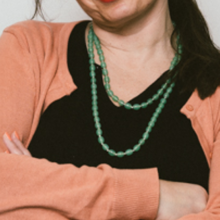
ick eines Touristen
Gül und Baris.
 Kocher
01:00:06
eIn
A