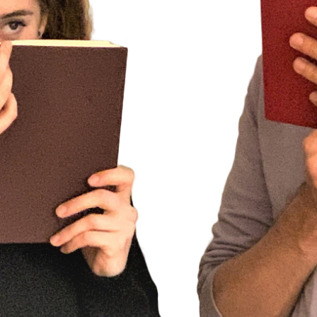
id Koch
32:25