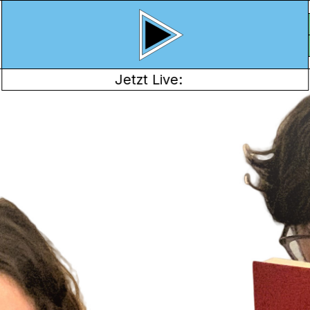
Jetzt Live:
 JONAS EIKA
gt Literatur auf Kanal
sonders auf junge
ams. Ausserdem sollen
er mit im
hen geführt werden.