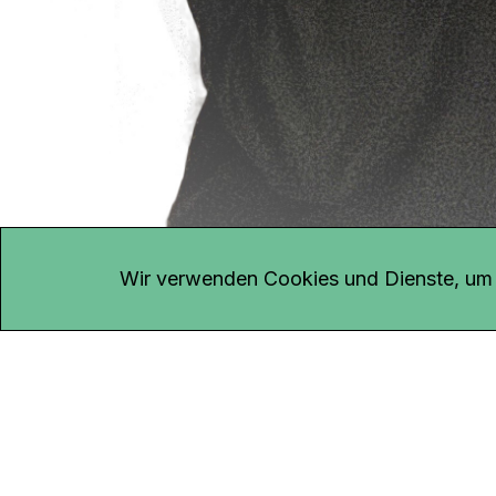
KONTAKT
Kanal K
Übe
Rohrerstrasse 20
Emp
Wir verwenden Cookies und Dienste, um d
5000 Aarau
Log
Net
Tel.
062 834 90 81
Par
Studio:
062 834 90 80
Omb
info@kanalk.ch
Dat
Newsletter
Imp