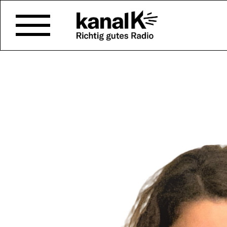
NACH DER SONNE VON
Das Literaturmagazin Dosis brin
K und legt dabei den Fokus be
Literatur abseits des Mainstre
Interviews mit Schreibenden od
Literaturbetrieb tätigen Mensc
Sendung vom 19.12.2021