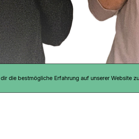
r uns
fang
ir die bestmögliche Erfahrung auf unserer Website zu
o Download
iquette
tner
udsstelle
enschutz
ressum