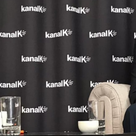
Moderation: Ann Mayer
00:00
01:02:14
PODCAST ABONNIEREN
TuneIn
Details zum Podcast
Ein Gast, ein Buch