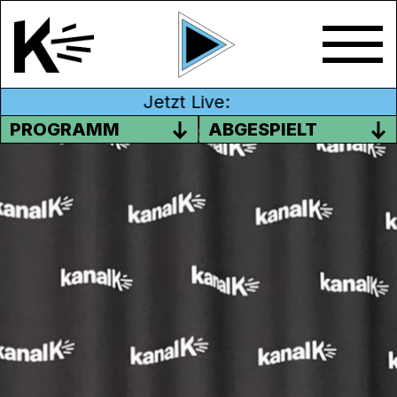
Jetzt Live:
PROGRAMM
ABGESPIELT
KATHARINA AMMANN
Im Talk mit Katharina Ammann, Direktorin
des Aargauer Kunsthauses, geht es um das
Buch „Duell“ von Joost Zwagermann und
über den Kunstbetrieb im Allgemeinen.
Sendung vom 07.03.2021