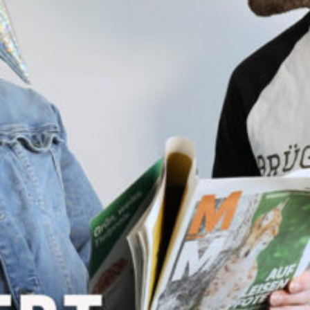
Nektar aus dem Alltag hin.
Sendung vom 10.02.2019
Moderation: Reni & Sveni
00:00
55:06
PODCAST ABONNIEREN
TuneIn
Details zum Podcast
Frappé - iischalt
(ab)serviert