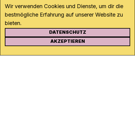
Wir verwenden Cookies und Dienste, um dir die
bestmögliche Erfahrung auf unserer Website zu
bieten.
DATENSCHUTZ
KONTAKT
AKZEPTIEREN
Kanal K
Rohrerstrasse 20
5000 Aarau
Tel.
062 834 90 81
Studio:
062 834 90 80
info@kanalk.ch
Newsletter
Über uns
Empfang
Logo Download