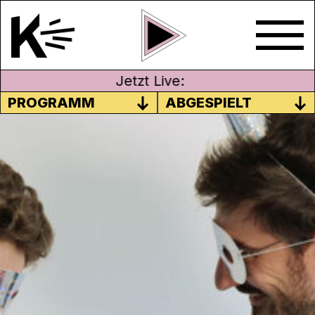
Jetzt Live:
PROGRAMM
ABGESPIELT
FEBRUAR 2019
Frappé ist nicht nur ein Kaltgetränk mit
Milch, sondern auch ein Dessert für deine
Ohren. Manchmal ists lustig, listig oder
einfach nur saublöd. Wir informieren über
unwichtige News aus der Region, aktuelle
oder nicht mehr so aktuelle Themen
unserer Welt und weisen dich auf witzigen