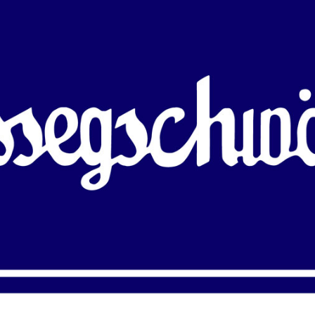
00:00
41:27
PODCAST ABONNIEREN
Details zum Podcast
gassegschwätz