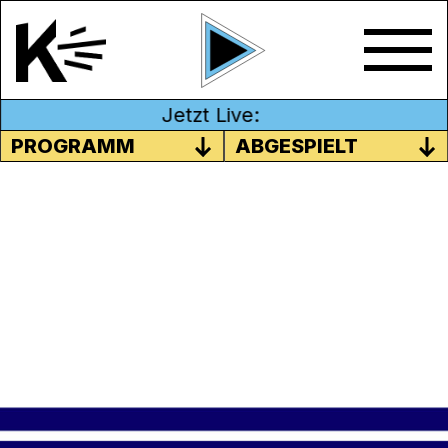
Jetzt Live:
PROGRAMM
ABGESPIELT
MADELYNE MEYER
Ein Gespräch mit der Königin des Weines.
Sendung vom 10.03.2022
Moderation: Fabio Valli & Florian Sachers