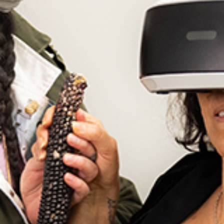
davon, wie er heute in der Schweiz auf
seine Aufenthaltsgenehmigung wartet. In
der zweiten Stunde sprechen Giovanna,
Angela & Sandra über den 8. März und das
Feminismus-Thema – eine kritische Sicht
auf eurozentrische Feminismen und ihre oft
geringe Relevanz für aktuelle weltweite
Fragen.
Sendung vom 09.03.2026
Moderation und Redaktion: Giovanna
Anagua Suter, Angela Lugo & Sandra
Tiznado