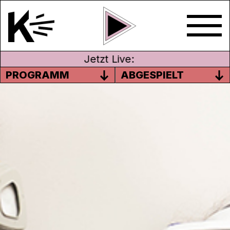
Jetzt Live:
PROGRAMM
ABGESPIELT
#54 GAST: BERNARDO
CASTILLO, SCHRIFTSTELLER
UND DICHTER / 8. MÄRZ
In dieser Folge ist der honduranische
Schriftsteller und Poet Bernardo Castillo zu
Gast. Er erzählt von seiner schweren
Kindheit, seinen Migrationserfahrungen und