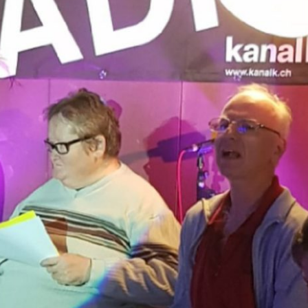
Student*innen gesprochen. Wir haben mit
jemandem vom Dunkelrestaurant
telefoniert. Das Restaurant heisst Blinde
Kuh. Dort arbeiten Menschen mit einer
Seh-Beeinträchtigung. Wir haben auch in
unserem Archiv gewühlt. Dort fanden wir
noch mehr Radiobeiträge zum Thema
Inklusion. Natürlich fehlt auch eine grosse
Portion Happy-Musik nicht.
Sendung vom 28.03.2020
Moderation: Peter Estermann, Daniela
Leutenegger und Silvio Rauch