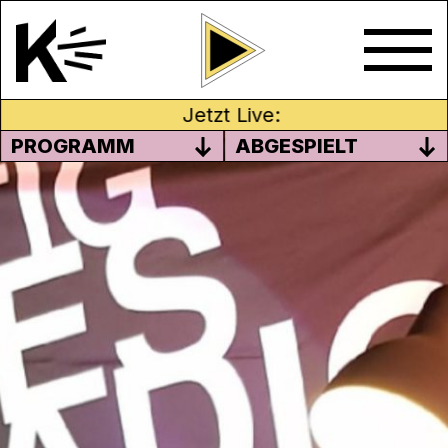
Jetzt Live:
PROGRAMM
ABGESPIELT
MÄRZ 2020 – WIE GEHT
INKLUSION?
Wir haben eine Sendung zum Thema
Inklusion gemacht. Passend zum
Monatsthema von Radio Kanal K. Daniela
war an der Fachhochschule
Nordwestschweiz. Dort hat sie mit