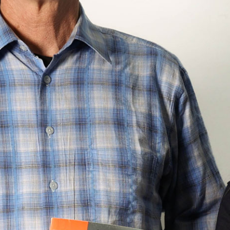
Sendung vom 02.07.2022
Moderation: Michael Berger & Anita Huber
00:00
01:00:08
PODCAST ABONNIEREN
TuneIn
Details zum Podcast
Kultur pur