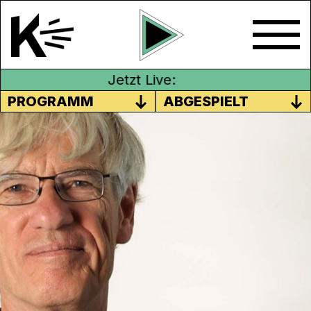
Jetzt Live:
PROGRAMM
ABGESPIELT
HAUS DER FOTOGRAFIE
Das Haus der Fotografie in Olten zeigt
Werke des Schweizer Fotografen Hannes
Schmid, in Neuenburg findet das 21.
Fantastische Filmfestival NIFFF statt, zudem
Hinweise zu den Kino Open Airs in der
Region und der Musiktipp von TheNoise.