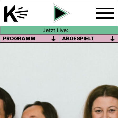
Jetzt Live:
PROGRAMM
ABGESPIELT
MIT JASMIN GÜLENER
Radyo ATA vermittelt Nachrichten auf
Türkisch und unterhält mit ausgesuchter
türkischer Musik. Jede Woche aktuell auf
Kanal K.
Sendung vom 12.08.2022