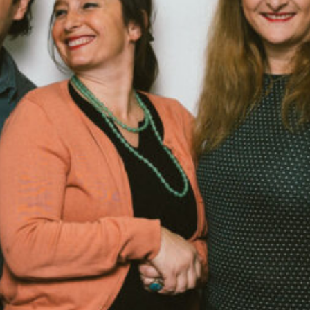
00:00
59:41
PODCAST ABONNIEREN
TuneIn
Details zum Podcast
Radyo ATA