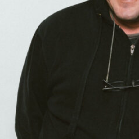
Moderation: Bruno Schlatter
00:00
01:01:21
PODCAST ABONNIEREN
TuneIn
Details zum Podcast
Nosenoise