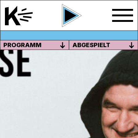
PROGRAMM
ABGESPIELT
CHRÜSIMÜSI: VON AREM ZU
HARVEY UND WEITER…
Nosenoise ist seit 1998 Bruno Schlatters
Kulturfirma. Seit 2000 sendet sie monatlich
einstündige Nosenoise-Sendungen.
Sendung vom 08.12.2019