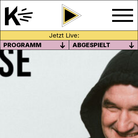
Jetzt Live:
PROGRAMM
ABGESPIELT
LITERATUR: DER KUBANISCHE
KÄSER VON PATRICK SCHAN
Nosenoise ist seit 1998 Bruno Schlatters
Kulturfirma. Seit 2000 sendet sie monatlich
einstündige Nosenoise-Sendungen.
Sendung vom 11.08.2019