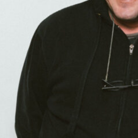
Moderation: Bruno Schlatter
00:00
59:58
PODCAST ABONNIEREN
TuneIn
Details zum Podcast
Nosenoise