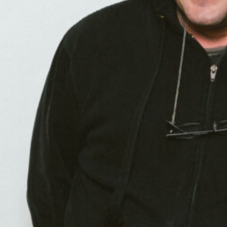
00:00
01:02:48
PODCAST ABONNIEREN
TuneIn
Details zum Podcast
Nosenoise