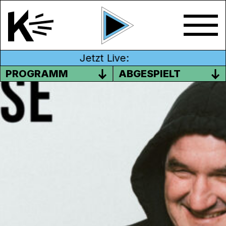
Jetzt Live:
PROGRAMM
ABGESPIELT
LITERATUR – PETER BEUTLER
Bruno Schlatter besucht den Schriftsteller
und Politiker Peter Beutler auf dem
Beatenberg.
Sendung vom 12.07.2020
Moderation: Bruno Schlatter