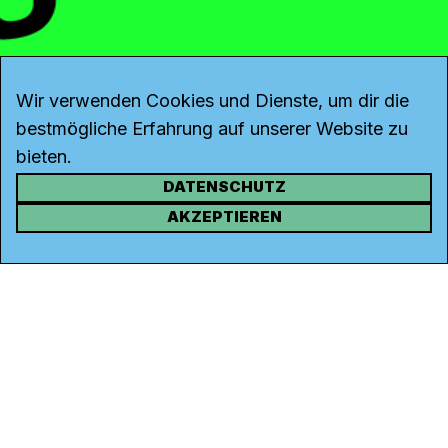
Wir verwenden Cookies und Dienste, um dir die
bestmögliche Erfahrung auf unserer Website zu
bieten.
DATENSCHUTZ
KONTAKT
AKZEPTIEREN
Kanal K
Rohrerstrasse 20
5000 Aarau
Tel.
062 834 90 81
Studio:
062 834 90 80
info@kanalk.ch
Newsletter