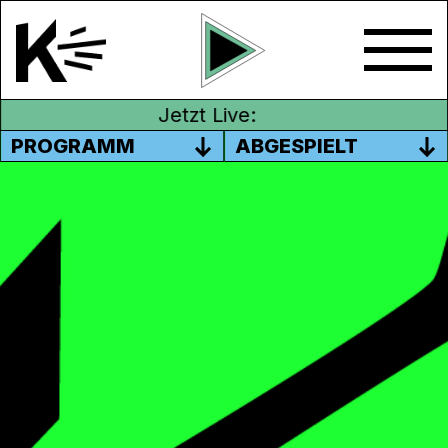
Jetzt Live:
PROGRAMM
ABGESPIELT
#03 UMFRAGE LEBENSMITTEL
EINKAUFEN – BEZ. 1B WOHLEN
Zu Tisch! Die Bezirksschulklasse 1b aus
Wohlen serviert zum Zmittag eine Portion
Radio – frisch zubereitet im
Hauswirtschaftsunterricht. Schlägt
garantiert nicht auf den Magen, sondern