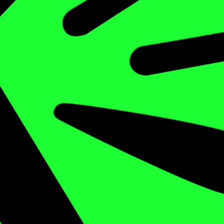
wirkt gegen Überdruss vom Überfluss. Ein
Projekt zum Thema Nachhaltigkeit in der
Küche, unterstützt von der
Stiftung
Mercator Schweiz
.
Ian und Pascal sind dahin gegangen, wo die
Wohlener Lebensmittel einkaufen und
haben sie gefragt, worauf sie dabei achten.
Sendung vom 01.02.2019
Moderation: Ian & Pascal
00:00
04:00