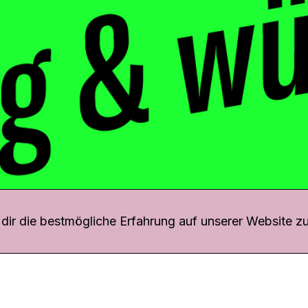
r uns
fang
ir die bestmögliche Erfahrung auf unserer Website zu
o Download
iquette
tner
udsstelle
enschutz