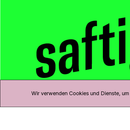
KONTAKT
Kanal K
Übe
Rohrerstrasse 20
Emp
Wir verwenden Cookies und Dienste, um d
5000 Aarau
Log
Net
Tel.
062 834 90 81
Par
Studio:
062 834 90 80
Omb
info@kanalk.ch
Dat