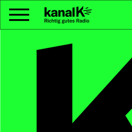
UMFRAGE FLEISCHVE
Eray & Simone haben eine Um
Fleischverzicht gemacht.
Zu Tisch! Die Sekundarschulkl
serviert zum Zmittag eine Portio
zubereitet im Schulunterricht. 
nicht auf den Magen, sondern 