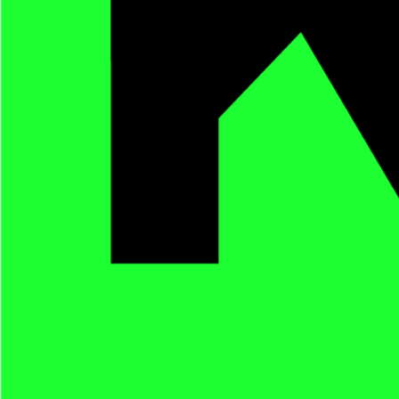
Überdruss vom Überfluss. Ein
Nachhaltigkeit in der Küche, un
Stiftung Mercator Schweiz
.
Sendung vom 14.09.2021
Moderation: Eray & Simone
00:00
Details zum Podcast
saftig & w