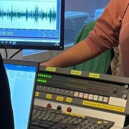
zeichnet sich ausserdem durch einen
höheren Anteil an performativen Tanzstilen
aus und zeigt damit eine noch breitere
künstlerische Vielfalt als bisher.
Sendung vom 08.11.2024
Moderation: Noé Gisin
Redaktion: Zsofia Szekely
00:00
06:55