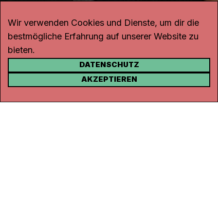
Wir verwenden Cookies und Dienste, um dir die
bestmögliche Erfahrung auf unserer Website zu
bieten.
DATENSCHUTZ
KONTAKT
AKZEPTIEREN
Kanal K
Rohrerstrasse 20
5000 Aarau
Tel.
062 834 90 81
Studio:
062 834 90 80
info@kanalk.ch
Newsletter
Über uns
Empfang