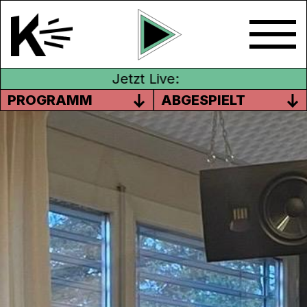
Jetzt Live:
PROGRAMM
ABGESPIELT
TANZINOLTEN
Das
TANZINOLTEN
Festival feiert in diesem
Jahr seine 28. Ausgabe. Jedes Jahr im
November, wenn die Blätter fallen und die
Temperaturen sinken, versammeln sich für
einige Tage verschiedenste Tanzgruppen,
Tänzerinnen und Tänzer, Choreograf*innen
und Nachwuchskünstler*innen im