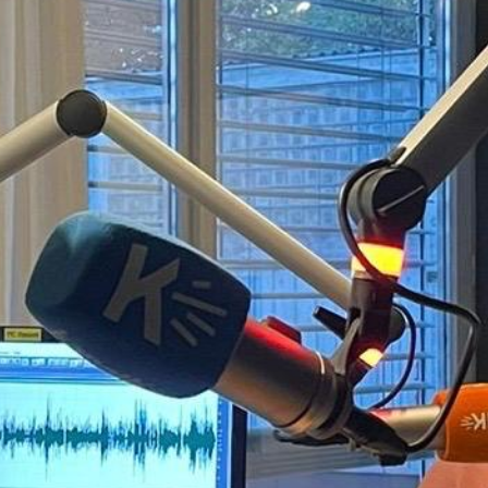
Kulturzentrum Schützi
, um gemeinsam zu
tanzen.
Oder genauer gesagt, um „weiter zu
tanzen“ – das diesjährige Motto lautet
nämlich
Keep Dancing
. Diesen Slogan hat
die neue künstlerische Leiterin Patricia
Bianci festgelegt. Sie stellte sich dabei die
Frage, wie sie dem Festival neue Impulse
verleihen kann, ohne das Bestehende zu
vernachlässigen.
Das TANZINOLTEN Festival bietet
tiefgründige und sozialkritische
Tanzvorführungen sowie ein vielfältiges
Programm. Die diesjährige Ausgabe