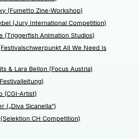
ky (Fumetto Zine-Workshop)
el (Jury International Competition)
(Triggerfish Animation Studios)
Festivalschwerpunkt All We Need Is
ts & Lara Bellon (Focus Austria)
estivalleitung)
(CGI-Artist)
 („Diva Sicanella“)
(Selektion CH Competition)