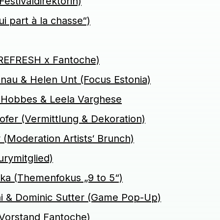
estivaldirektorin)
i part à la chasse“)
(REFRESH x Fantoche)
pnau & Helen Unt (Focus Estonia)
Hobbes & Leela Varghese
ofer (Vermittlung & Dekoration)
 (Moderation Artists‘ Brunch)
rymitglied)
ka (Themenfokus „9 to 5“)
i & Dominic Sutter (Game Pop-Up)
(Vorstand Fantoche)