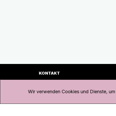
KONTAKT
Kanal K
Übe
Rohrerstrasse 20
Emp
Wir verwenden Cookies und Dienste, um d
5000 Aarau
Log
Net
Tel.
062 834 90 81
Par
Studio:
062 834 90 80