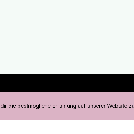
r uns
fang
ir die bestmögliche Erfahrung auf unserer Website zu
o Download
iquette
tner