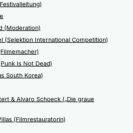
estivalleitung)
re
 (Moderation)
 (Selektion International Competition)
 (Filmemacher)
(Punk Is Not Dead)
us South Korea)
ert & Alvaro Schoeck („Die graue
llas (Filmrestauratorin)