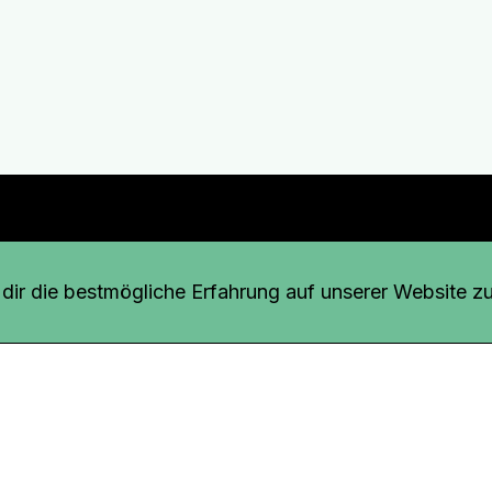
r uns
fang
ir die bestmögliche Erfahrung auf unserer Website zu
o Download
iquette
tner
udsstelle
enschutz
ressum