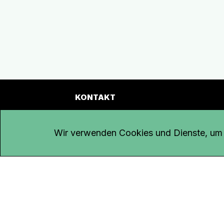
KONTAKT
Kanal K
Übe
Rohrerstrasse 20
Emp
Wir verwenden Cookies und Dienste, um d
5000 Aarau
Log
Net
Tel.
062 834 90 81
Par
Studio:
062 834 90 80
Omb
info@kanalk.ch
Dat
Newsletter
Imp